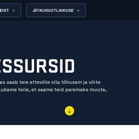
EIST
JÄTKUSUUTLIKKUSE
ESSURSID
das saab teie ettevõte olla tõhusam ja võite
 Lubame teile, et saame teid paremaks muuta,