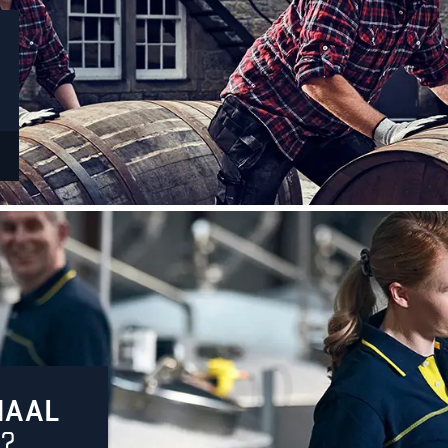
NAAL
?