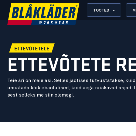
TOOTED
M
ETTEVÕTETELE
ETTEVÕTETE R
Teie äri on meie asi. Selles jaotises tutvustatakse, kui
unustada kõik ebaolulised, kuid aega raiskavad asjad.
sest selleks me siin olemegi.