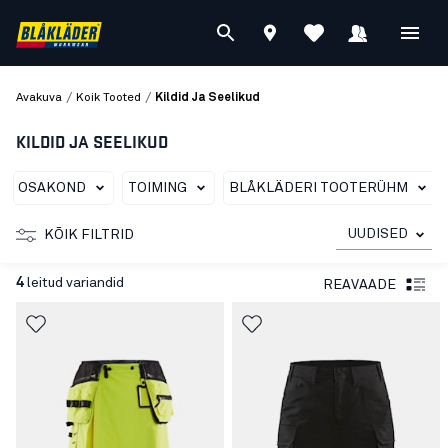
/
/
Avakuva
Koik Tooted
Kildid Ja Seelikud
KILDID JA SEELIKUD
OSAKOND
TOIMING
BLÅKLÄDERI TOOTERÜHM
UUDISED
KÕIK FILTRID
4
leitud variandid
REAVAADE