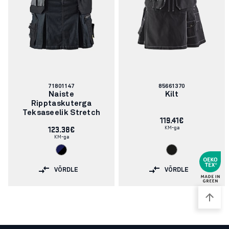
Artikli
Artikli
71801147
85661370
number:
number:
Naiste
Kilt
Ripptaskuterga
Teksaseelik Stretch
119.41€
KM-ga
123.38€
KM-ga
VÕRDLE
VÕRDLE