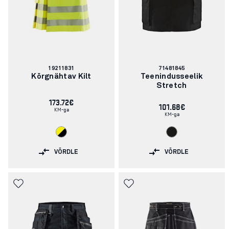
Artikli
Artikli
19211831
71481845
number:
number:
Kõrgnähtav Kilt
Teenindusseelik
Stretch
173.72€
101.68€
KM-ga
KM-ga
VÕRDLE
VÕRDLE