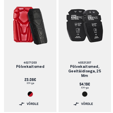
Artikli
Artikli
40271203
40321207
number:
number:
Põlvekaitsmed
Põlvekaitsmed,
Geeltäidisega, 25
Mm
23.06€
KM-ga
54.19€
KM-ga
VÕRDLE
VÕRDLE