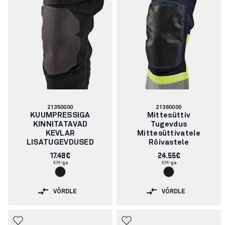
Artikli
Artikli
21350000
21360000
number:
number:
KUUMPRESSIGA
Mittesüttiv
KINNITATAVAD
Tugevdus
KEVLAR
Mittesüttivatele
LISATUGEVDUSED
Rõivastele
17.48€
24.55€
KM-ga
KM-ga
VÕRDLE
VÕRDLE