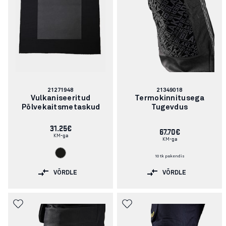
Artikli
Artikli
21271948
21349018
number:
number:
Vulkaniseeritud
Termokinnitusega
Põlvekaitsmetaskud
Tugevdus
31.25€
67.70€
KM-ga
KM-ga
10 tk pakendis
VÕRDLE
VÕRDLE