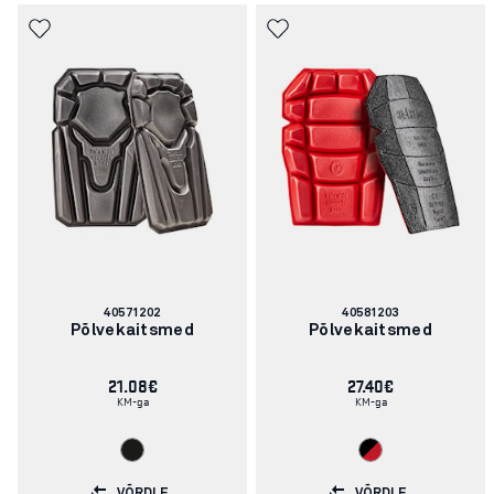
Artikli
Artikli
40571202
40581203
number:
number:
Põlvekaitsmed
Põlvekaitsmed
21.08€
27.40€
KM-ga
KM-ga