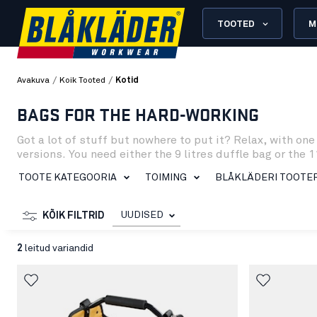
TOOTED
M
/
/
Avakuva
Koik Tooted
Kotid
BAGS FOR THE HARD-WORKING
Got a lot of stuff but nowhere to put it? Relax, with one
versions. You need either the 9 litres duffle bag or the 1
TOOTE KATEGOORIA
TOIMING
BLÅKLÄDERI TOOTE
UUDISED
KÕIK FILTRID
2
leitud variandid