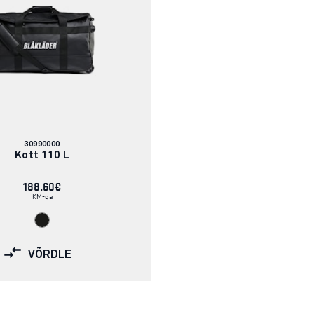
Artikli
30990000
number:
Kott 110 L
188.60€
KM-ga
VÕRDLE