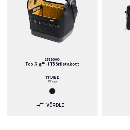
Artikli
25230000
number:
ToolRig™-I Tööriistakott
111.48€
KM-ga
VÕRDLE