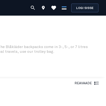
LOGI SISSE
The Blåkläder backpacks come in 3-, 5-, or 7 litres
al travels, use our trolley bag.
REAVAADE