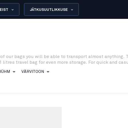
EIST
JÄTKUSUUTLIKKUSE
 of our bags you will be able to transport almost anything. 
1 litres travel bag for even more storage. For quick and casu
RÜHM
VÄRVITOON