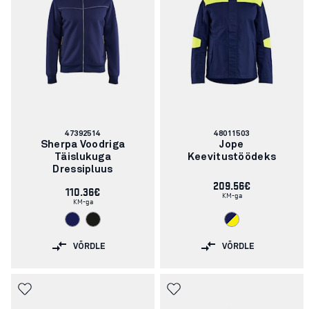
Artikli
Artikli
47392514
48011503
number:
number:
Sherpa Voodriga
Jope
Täislukuga
Keevitustöödeks
Dressipluus
209.56€
110.36€
KM-ga
KM-ga
VÕRDLE
VÕRDLE