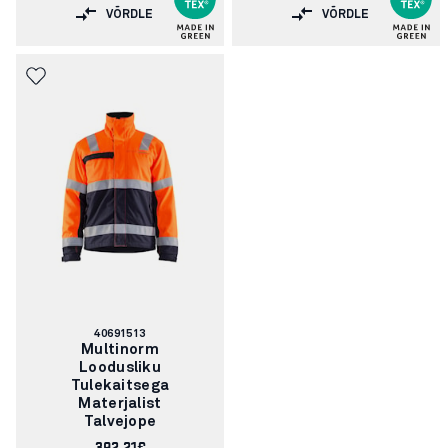
VÕRDLE
VÕRDLE
Artikli
40691513
number:
Multinorm
Loodusliku
Tulekaitsega
Materjalist
Talvejope
392.21€