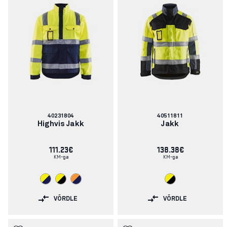
Artikli
Artikli
40231804
40511811
number:
number:
Highvis Jakk
Jakk
111.23€
138.38€
KM-ga
KM-ga
VÕRDLE
VÕRDLE