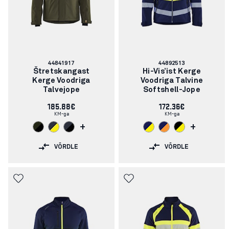
Artikli
Artikli
44841917
44892513
number:
number:
Štretskangast
Hi-Vis’ist Kerge
Kerge Voodriga
Voodriga Talvine
Talvejope
Softshell-Jope
185.88€
172.36€
KM-ga
KM-ga
+
+
VÕRDLE
VÕRDLE