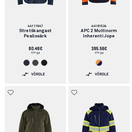
Artikli
Artikli
44111847
44181524
number:
number:
Stretškangast
APC 2 Multinorm
Pealissärk
Inherenti Jope
80.48€
395.56€
KM-ga
KM-ga
VÕRDLE
VÕRDLE