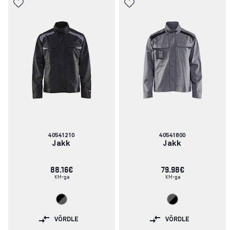
Artikli
Artikli
40541210
40541800
number:
number:
Jakk
Jakk
88.16€
79.98€
KM-ga
KM-ga
VÕRDLE
VÕRDLE