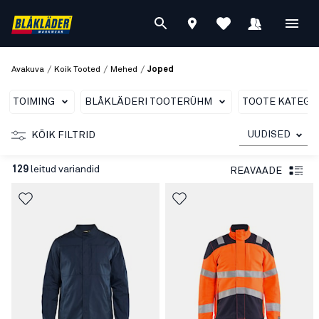
/
/
/
Avakuva
Koik Tooted
Mehed
Joped
TOIMING
BLÅKLÄDERI TOOTERÜHM
TOOTE KATEGO
UUDISED
KÕIK FILTRID
129
leitud variandid
REAVAADE