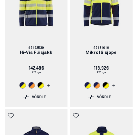
Artikli
Artikli
47122539
47131010
number:
number:
Hi-Vis Fliisjakk
Mikrofliisjope
142.48€
118.92€
KM-ga
KM-ga
+
+
VÕRDLE
VÕRDLE