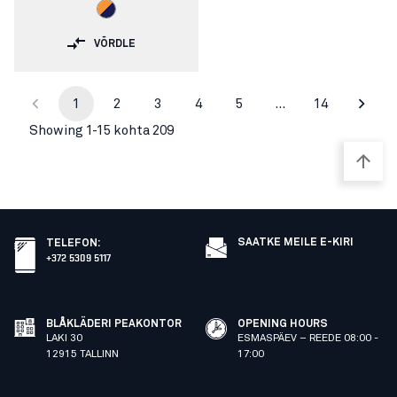
VÕRDLE
1
2
3
4
5
…
14
Showing 1-15 kohta 209
SAATKE MEILE E-KIRI
TELEFON
:
+372 5309 5117
BLÅKLÄDERI PEAKONTOR
OPENING HOURS
LAKI 30
ESMASPÄEV – REEDE 08:00 -
12915 TALLINN
17:00