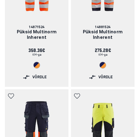
Artikli
Artikli
14871524
14881524
number:
number:
Püksid Multinorm
Püksid Multinorm
Inherent
Inherent
358.36€
275.28€
KM-ga
KM-ga
VÕRDLE
VÕRDLE