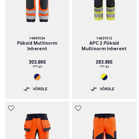
Artikli
Artikli
14891524
14921512
number:
number:
Püksid Multinorm
APC 2 Püksid
Inherent
Multinorm Inherent
303.68€
283.96€
KM-ga
KM-ga
VÕRDLE
VÕRDLE