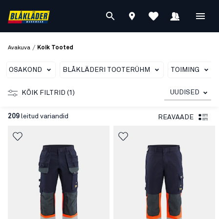
/
Avakuva
Koik Tooted
OSAKOND
BLÅKLÄDERI TOOTERÜHM
TOIMING
UUDISED
KÕIK FILTRID (1)
209
leitud variandid
REAVAADE