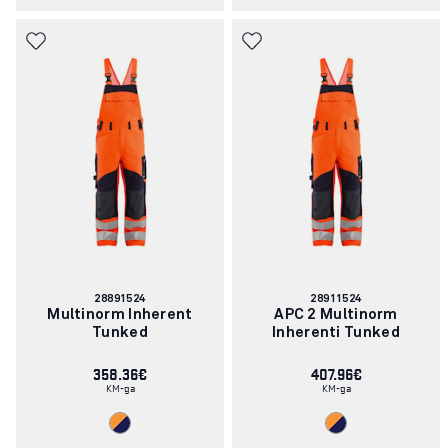
Artikli
Artikli
28891524
28911524
number:
number:
Multinorm Inherent
APC 2 Multinorm
Tunked
Inherenti Tunked
358.36€
407.96€
KM-ga
KM-ga