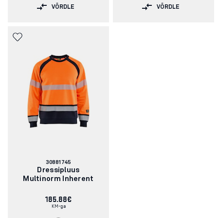
VÕRDLE
VÕRDLE
Artikli
30881745
number:
Dressipluus
Multinorm Inherent
185.88€
KM-ga