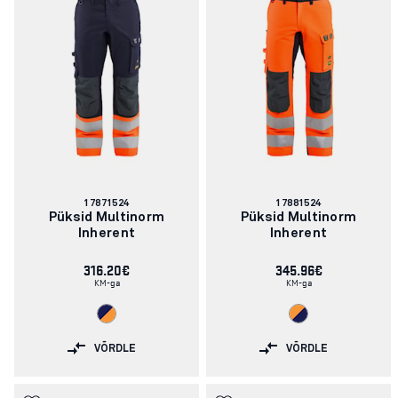
Artikli
Artikli
17871524
17881524
number:
number:
Püksid Multinorm
Püksid Multinorm
Inherent
Inherent
316.20€
345.96€
KM-ga
KM-ga
VÕRDLE
VÕRDLE