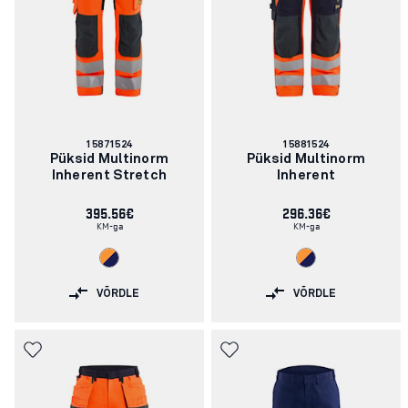
Artikli
Artikli
15871524
15881524
number:
number:
Püksid Multinorm
Püksid Multinorm
Inherent Stretch
Inherent
395.56€
296.36€
KM-ga
KM-ga
VÕRDLE
VÕRDLE