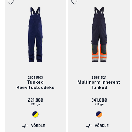
Artikli
Artikli
26011503
28881524
number:
number:
Tunked
Multinorm Inherent
Keevitustöödeks
Tunked
221.96€
341.00€
KM-ga
KM-ga
VÕRDLE
VÕRDLE