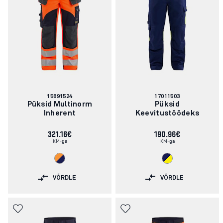
Artikli
Artikli
15891524
17011503
number:
number:
Püksid Multinorm
Püksid
Inherent
Keevitustöödeks
321.16€
190.96€
KM-ga
KM-ga
VÕRDLE
VÕRDLE