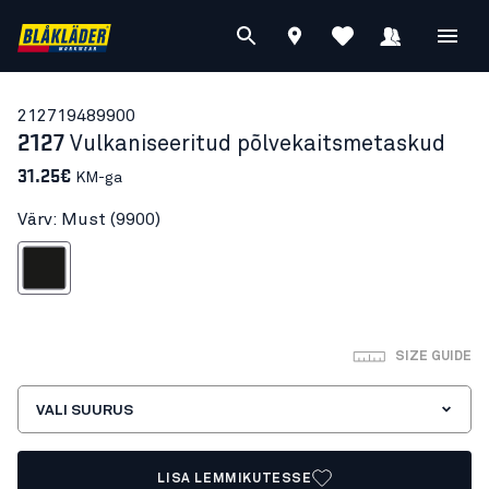
21271948
9900
2127
Vulkaniseeritud põlvekaitsmetaskud
31.25€
KM-ga
Värv: Must (9900)
Must
SIZE GUIDE
VALI SUURUS
LISA LEMMIKUTESSE