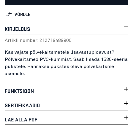
VÕRDLE
KIRJELDUS
Artikli number:
21271948
9900
Kas vajate põlvekaitsmetele lisavastupidavust?
Põlvekaitsmed PVC-kummist. Saab lisada 1530-seeria
pükstele. Pannakse pükstes oleva põlvekaitsme
asemele.
FUNKTSIOON
SERTIFIKAADID
LAE ALLA PDF