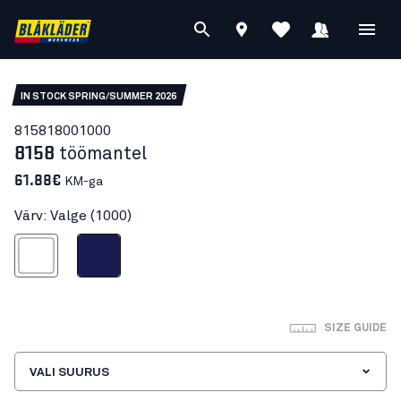
IN STOCK SPRING/SUMMER 2026
81581800
1000
8158
töömantel
61.88€
KM-ga
Värv: Valge (1000)
Valge
Mariinsinine
SIZE GUIDE
VALI SUURUS