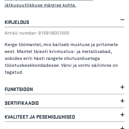
jätkusuutlikkuse märgise kohta.
KIRJELDUS
Artikli number:
81581800
1000
Kerge töömantel, mis kaitseb mustuse ja pritsmete
eest. Mantel täiesti kriimustus- ja metallivabad,
sobides eriti hästi rangete ohutusnõuetega
tööstuskeskkondadesse. Värvi ja vormi säilimine on
tagatud.
FUNKTSIOON
SERTIFIKAADID
KVALITEET JA PESEMISJUHISED