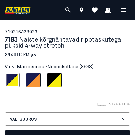
71931642
8933
7193
Naiste kõrgnähtavad ripptaskutega
püksid 4-way stretch
247.01€
KM-ga
Värv: Mariinsinine/Neoonkollane (8933)
sinine/Neoonkollane
Mariinsinine/Neoonoranž
Must/Neoonkollane
SIZE GUIDE
VALI SUURUS