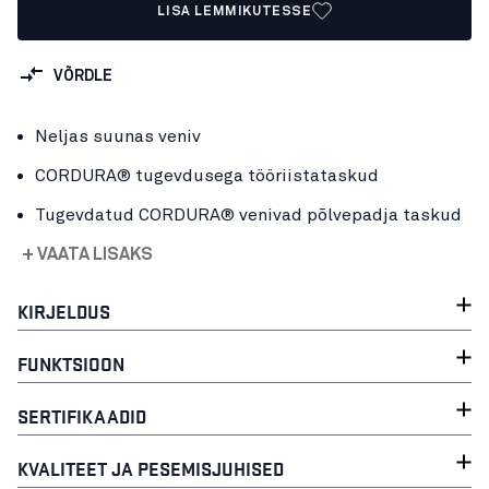
LISA LEMMIKUTESSE
VÕRDLE
Neljas suunas veniv
CORDURA® tugevdusega tööriistataskud
Tugevdatud CORDURA® venivad põlvepadja taskud
+ VAATA LISAKS
KIRJELDUS
FUNKTSIOON
SERTIFIKAADID
KVALITEET JA PESEMISJUHISED