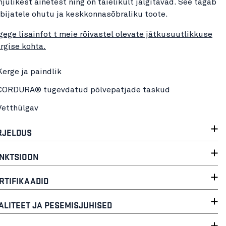
hjulikest ainetest ning on täielikult jälgitavad. See tagab
rbijatele ohutu ja keskkonnasõbraliku toote.
gege lisainfot t meie rõivastel olevate jätkusuutlikkuse
rgise kohta.
Kerge ja paindlik
CORDURA® tugevdatud põlvepatjade taskud
Vetthülgav
RJELDUS
NKTSIOON
RTIFIKAADID
ALITEET JA PESEMISJUHISED