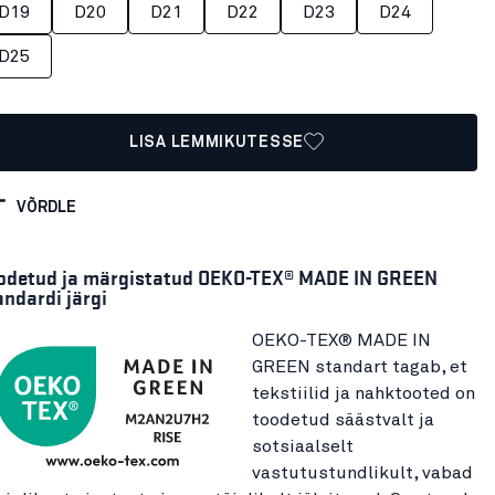
D19
D20
D21
D22
D23
D24
D25
LISA LEMMIKUTESSE
VÕRDLE
odetud ja märgistatud OEKO-TEX® MADE IN GREEN
andardi järgi
OEKO-TEX® MADE IN
GREEN standart tagab, et
tekstiilid ja nahktooted on
toodetud säästvalt ja
sotsiaalselt
vastutustundlikult, vabad