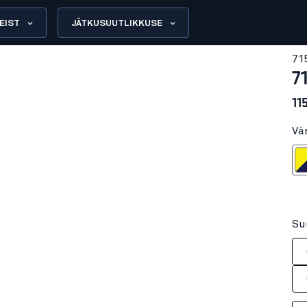
EIST
JÄTKUSUUTLIKKUSE
71
7
11
Vä
Neoonkollane
Su