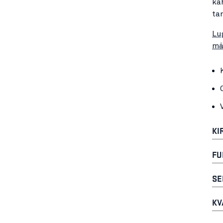
ka
ta
Lu
mä
KI
FU
SE
KV