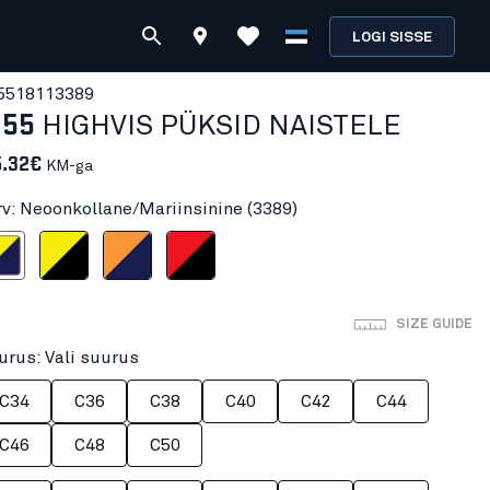
LOGI SISSE
551811
3389
155
HIGHVIS PÜKSID NAISTELE
5.32€
KM-ga
rv: Neoonkollane/Mariinsinine (3389)
/Mariinsinine
Neoonkollane/Must
Neoonoranž/Mariinsinine
Neoonpunane/Must
SIZE GUIDE
urus: Vali suurus
C34
C36
C38
C40
C42
C44
C46
C48
C50