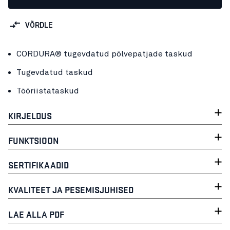
VÕRDLE
CORDURA® tugevdatud põlvepatjade taskud
Tugevdatud taskud
Tööriistataskud
KIRJELDUS
FUNKTSIOON
SERTIFIKAADID
KVALITEET JA PESEMISJUHISED
LAE ALLA PDF