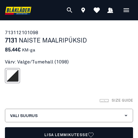
71311210
1098
7131
NAISTE MAALRIPÜKSID
85.44€
KM-ga
Värv: Valge/Tumehall (1098)
alge/Tumehall
SIZE GUIDE
VALI SUURUS
LISA LEMMIKUTESSE