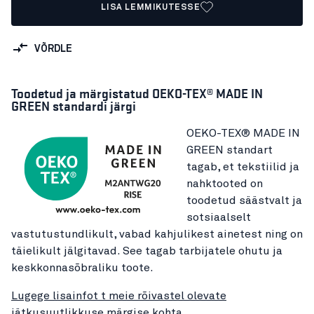
LISA LEMMIKUTESSE
VÕRDLE
Toodetud ja märgistatud OEKO-TEX® MADE IN
GREEN standardi järgi
OEKO-TEX® MADE IN
GREEN standart
tagab, et tekstiilid ja
nahktooted on
toodetud säästvalt ja
sotsiaalselt
vastutustundlikult, vabad kahjulikest ainetest ning on
täielikult jälgitavad. See tagab tarbijatele ohutu ja
keskkonnasõbraliku toote.
Lugege lisainfot t meie rõivastel olevate
jätkusuutlikkuse märgise kohta.