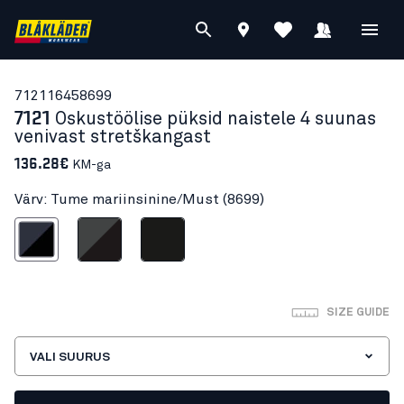
71211645
8699
7121
Oskustöölise püksid naistele 4 suunas
venivast stretškangast
136.28€
KM-ga
Värv: Tume mariinsinine/Must (8699)
mariinsinine/Must
Hall/Must
Must
SIZE GUIDE
VALI SUURUS