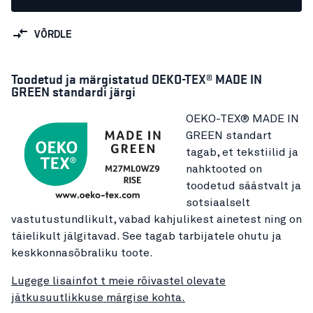
VÕRDLE
Toodetud ja märgistatud OEKO-TEX® MADE IN
GREEN standardi järgi
OEKO-TEX® MADE IN
GREEN standart
tagab, et tekstiilid ja
nahktooted on
toodetud säästvalt ja
sotsiaalselt
vastutustundlikult, vabad kahjulikest ainetest ning on
täielikult jälgitavad. See tagab tarbijatele ohutu ja
keskkonnasõbraliku toote.
Lugege lisainfot t meie rõivastel olevate
jätkusuutlikkuse märgise kohta.