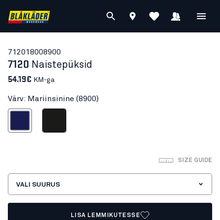
71201800
8900
7120
Naistepüksid
54.19€
KM-ga
Värv: Mariinsinine (8900)
Mariinsinine
Must
SIZE GUIDE
VALI SUURUS
LISA LEMMIKUTESSE