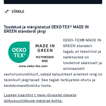
VÕRDLE
Toodetud ja märgistatud OEKO-TEX® MADE IN
GREEN standardi järgi
OEKO-TEX® MADE IN
GREEN standart
tagab, et tekstiilid ja
nahktooted on
toodetud säästvalt ja
sotsiaalselt
vastutustundlikult, vabad kahjulikest ainetest ning on
täielikult jälgitavad. See tagab tarbijatele ohutu ja
keskkonnasõbraliku toote.
Lugege lisainfot t meie rõivastel olevate
jätkusuutlikkuse märgise kohta.