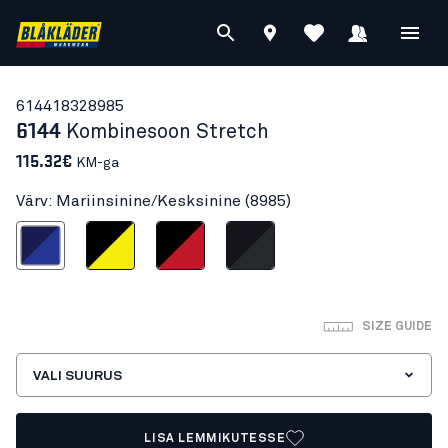
61441832
8985
6144
Kombinesoon Stretch
115.32€
KM-ga
Värv: Mariinsinine/Kesksinine (8985)
nsinine/Kesksinine
Must/Neoonkollane
Must/Punane
Must/Tumehall
SIZE GUIDE
VALI SUURUS
LISA LEMMIKUTESSE