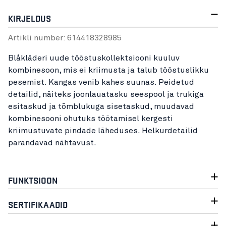
KIRJELDUS
Artikli number:
61441832
8985
Blåkläderi uude tööstuskollektsiooni kuuluv
kombinesoon, mis ei kriimusta ja talub tööstuslikku
pesemist. Kangas venib kahes suunas. Peidetud
detailid, näiteks joonlauatasku seespool ja trukiga
esitaskud ja tõmblukuga sisetaskud, muudavad
kombinesooni ohutuks töötamisel kergesti
kriimustuvate pindade läheduses. Helkurdetailid
parandavad nähtavust.
FUNKTSIOON
SERTIFIKAADID