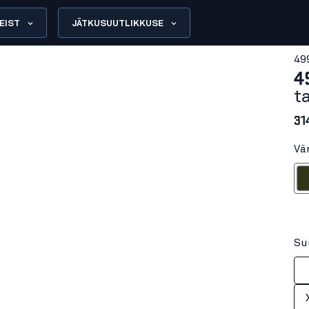
EIST
JÄTKUSUUTLIKKUSE
49
4
t
31
Vä
Metsar
Su