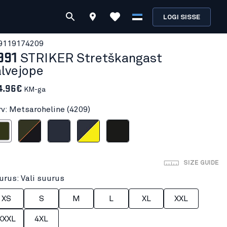
LOGI SISSE
911917
4209
991
STRIKER Stretškangast
alvejope
4.96€
KM-ga
rv: Metsaroheline (4209)
oheline
Öine mets/Must
Tumesinine/Hea märgatavusega kollane
Mariinsinine
Must
SIZE GUIDE
urus: Vali suurus
XS
S
M
L
XL
XXL
XXXL
4XL