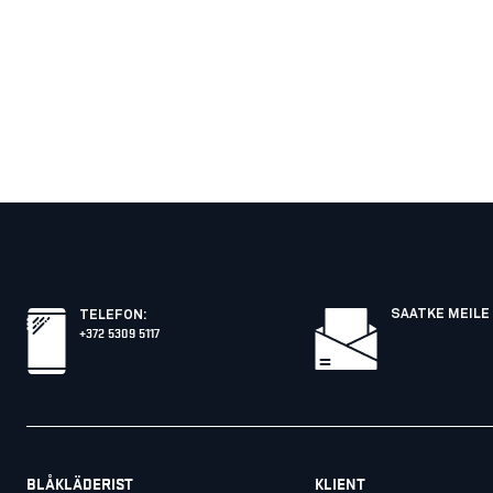
SAATKE MEILE 
TELEFON
:
+372 5309 5117
BLÅKLÄDERIST
KLIENT