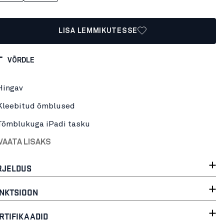
LISA LEMMIKUTESSE
VÕRDLE
Hingav
Kleebitud õmblused
Tõmblukuga iPadi tasku
VAATA LISAKS
RJELDUS
NKTSIOON
RTIFIKAADID