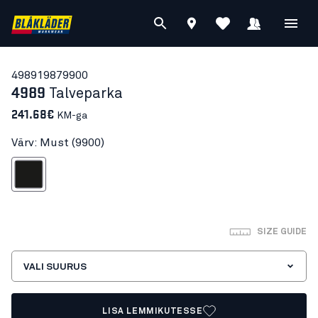
49891987
9900
4989
Talveparka
241.68€
KM-ga
Värv: Must (9900)
Must
SIZE GUIDE
VALI SUURUS
LISA LEMMIKUTESSE