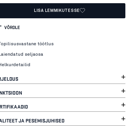
LISA LEMMIKUTESSE
VÕRDLE
Topilisusvastane töötlus
Laiendatud seljaosa
Helkurdetailid
RJELDUS
NKTSIOON
RTIFIKAADID
ALITEET JA PESEMISJUHISED