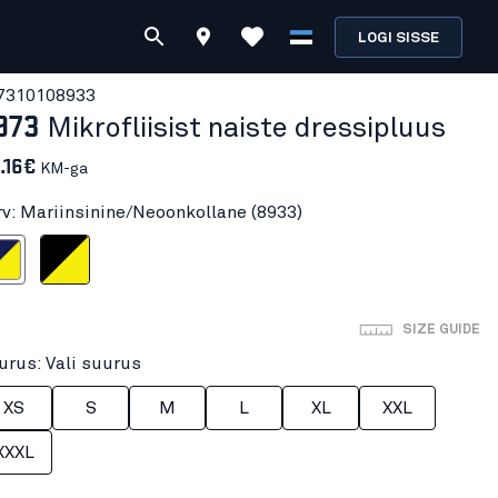
LOGI SISSE
731010
8933
973
Mikrofliisist naiste dressipluus
.16€
KM-ga
rv: Mariinsinine/Neoonkollane (8933)
/Neoonkollane
Must/Neoonkollane
SIZE GUIDE
urus: Vali suurus
XS
S
M
L
XL
XXL
XXXL