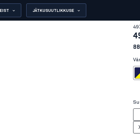
EIST
JÄTKUSUUTLIKKUSE
49
4
88
Vä
Mariinsinine
Su