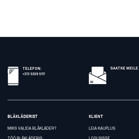
SAATKE MEILE 
TELEFON
:
+372 5309 5117
BLÅKLÄDERIST
KLIENT
MIKS VALIDA BLÅKLÄDER?
LEIA KAUPLUS
TÖÖ BLÅKLÄDERIS
LOGI SISSE