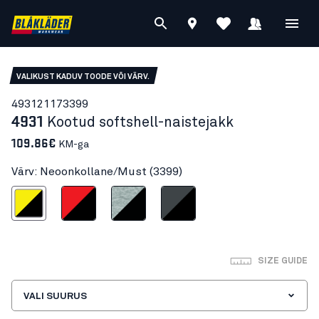
VALIKUST KADUV TOODE VÕI VÄRV.
49312117
3399
4931
Kootud softshell-naistejakk
109.86€
KM-ga
Värv: Neoonkollane/Must (3399)
onkollane/Must
Punane/Must
Melanžeeritud hall/Must
Tumehall/Must
SIZE GUIDE
VALI SUURUS