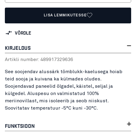
LISA LEMMIKUTESSE
VÕRDLE
KIRJELDUS
Artikli number:
48991732
9636
See soojendav alussärk tõmblukk-kaelusega hoiab
teid sooja ja kuivana ka külmades oludes.
Soojendavad paneelid õlgadel, käistel, seljal ja
külgedel. Aluspesu on valmistatud 100%
meriinovillast, mis isoleerib ja seob niiskust.
Soovitatav temperatuur -5°C kuni -30°C.
FUNKTSIOON