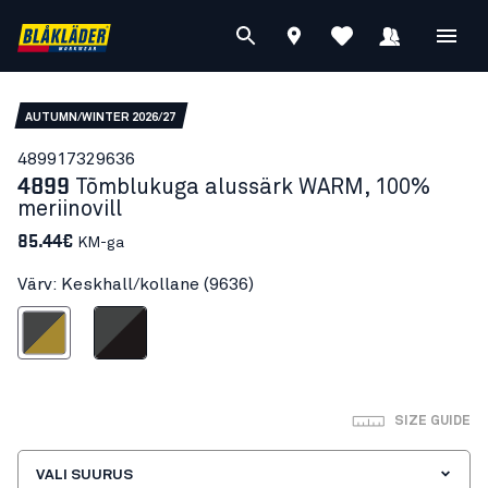
AUTUMN/WINTER 2026/27
48991732
9636
4899
Tõmblukuga alussärk WARM, 100%
meriinovill
85.44€
KM-ga
Värv: Keskhall/kollane (9636)
skhall/kollane
Hall/Must
SIZE GUIDE
VALI SUURUS