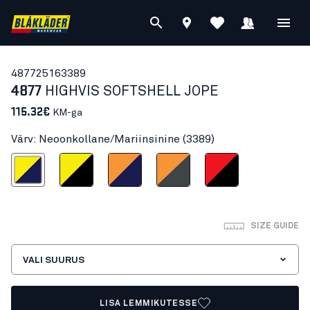
48772516
3389
4877
HIGHVIS SOFTSHELL JOPE
115.32€
KM-ga
Värv: Neoonkollane/Mariinsinine (3389)
ollane/Mariinsinine
Neoonkollane/Must
Neoonoranž/Mariinsinine
Hi-Vis Orange/Mid grey
Neoonpunane/Must
SIZE GUIDE
VALI SUURUS
LISA LEMMIKUTESSE