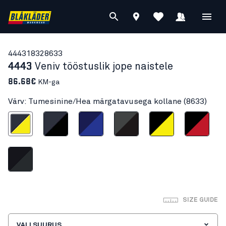
44431832
8633
4443
Veniv tööstuslik jope naistele
86.68€
KM-ga
Värv: Tumesinine/Hea märgatavusega kollane (8633)
ea märgatavusega kollane
Tume mariinsinine/Must
Mariinsinine/Kesksinine
Hall/Must
Must/Neoonkollane
Must/Punane
ust/Tumehall
SIZE GUIDE
VALI SUURUS