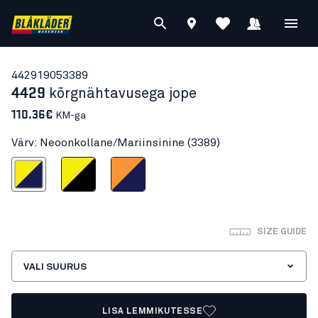
44291905
3389
4429
kõrgnähtavusega jope
110.36€
KM-ga
Värv: Neoonkollane/Mariinsinine (3389)
ollane/Mariinsinine
Neoonkollane/Must
Neoonoranž/Mariinsinine
SIZE GUIDE
VALI SUURUS
LISA LEMMIKUTESSE