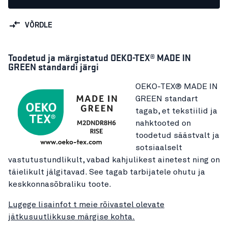
VÕRDLE
Toodetud ja märgistatud OEKO-TEX® MADE IN
GREEN standardi järgi
OEKO-TEX® MADE IN
GREEN standart
tagab, et tekstiilid ja
nahktooted on
toodetud säästvalt ja
sotsiaalselt
vastutustundlikult, vabad kahjulikest ainetest ning on
täielikult jälgitavad. See tagab tarbijatele ohutu ja
keskkonnasõbraliku toote.
Lugege lisainfot t meie rõivastel olevate
jätkusuutlikkuse märgise kohta.