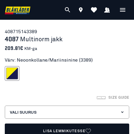
40871514
3389
4087
Multinorm jakk
209.81€
KM-ga
Värv: Neoonkollane/Mariinsinine (3389)
ollane/Mariinsinine
SIZE GUIDE
VALI SUURUS
LISA LEMMIKUTESSE