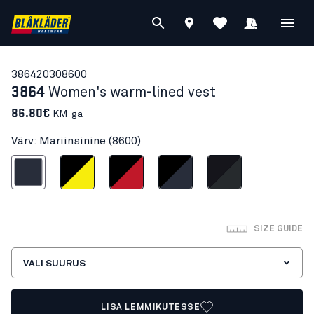
38642030
8600
3864
Women's warm-lined vest
86.80€
KM-ga
Värv: Mariinsinine (8600)
Mariinsinine
Must/Neoonkollane
Must/Punane
Black/Dark navy blue
Must/Tumehall
SIZE GUIDE
VALI SUURUS
LISA LEMMIKUTESSE