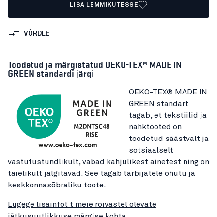
LISA LEMMIKUTESSE
VÕRDLE
Toodetud ja märgistatud OEKO-TEX® MADE IN
GREEN standardi järgi
OEKO-TEX® MADE IN
GREEN standart
tagab, et tekstiilid ja
nahktooted on
toodetud säästvalt ja
sotsiaalselt
vastutustundlikult, vabad kahjulikest ainetest ning on
täielikult jälgitavad. See tagab tarbijatele ohutu ja
keskkonnasõbraliku toote.
Lugege lisainfot t meie rõivastel olevate
jätkusuutlikkuse märgise kohta.