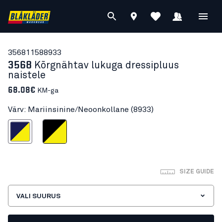
35681158
8933
3568
Kõrgnähtav lukuga dressipluus
naistele
68.08€
KM-ga
Värv: Mariinsinine/Neoonkollane (8933)
sinine/Neoonkollane
Must/Neoonkollane
SIZE GUIDE
VALI SUURUS