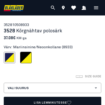
35281050
8933
3528
Kõrgnähtav polosärk
37.08€
KM-ga
Värv: Mariinsinine/Neoonkollane (8933)
sinine/Neoonkollane
Must/Neoonkollane
SIZE GUIDE
VALI SUURUS
LISA LEMMIKUTESSE