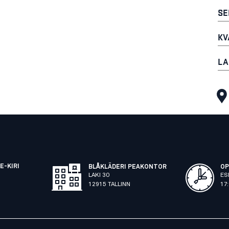
SE
KV
LA
E-KIRI
BLÅKLÄDERI PEAKONTOR
OP
LAKI 30
ES
12915 TALLINN
17