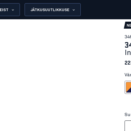
EIST
JÄTKUSUUTLIKKUSE
N
34
3
I
22
Vä
Neoonoranž/
Su