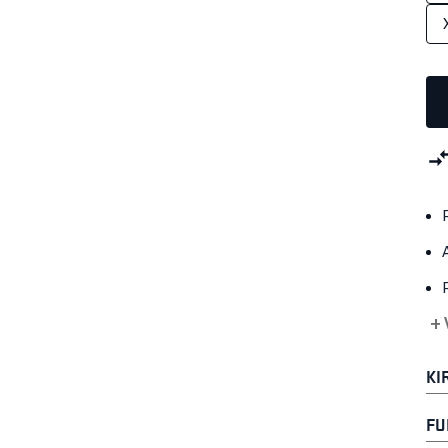
+ 
KI
FU