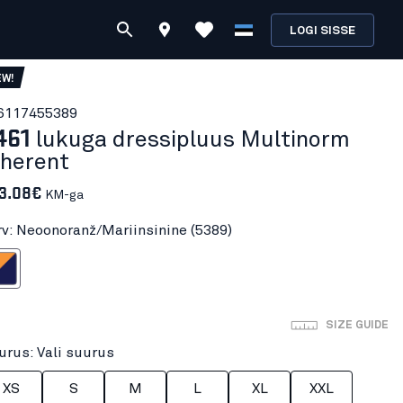
LOGI SISSE
EW!
611745
5389
461
lukuga dressipluus Multinorm
nherent
3.08€
KM-ga
rv: Neoonoranž/Mariinsinine (5389)
Mariinsinine
SIZE GUIDE
urus: Vali suurus
XS
S
M
L
XL
XXL