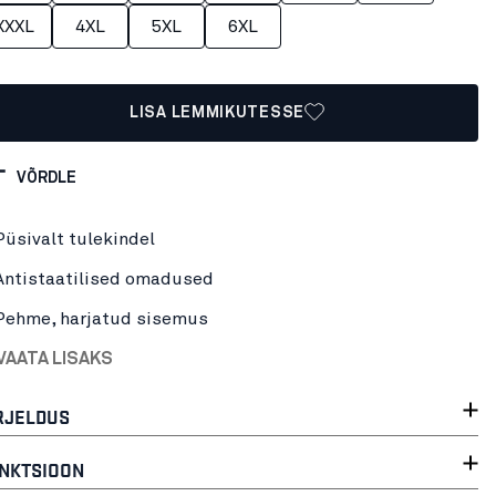
XXXL
4XL
5XL
6XL
LISA LEMMIKUTESSE
VÕRDLE
Püsivalt tulekindel
Antistaatilised omadused
Pehme, harjatud sisemus
VAATA LISAKS
RJELDUS
NKTSIOON