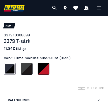
NEW!
33791030
8699
3379
T-särk
17.24€
KM-ga
Värv: Tume mariinsinine/Must (8699)
mariinsinine/Must
Hall/Must
Must/Punane
SIZE GUIDE
VALI SUURUS