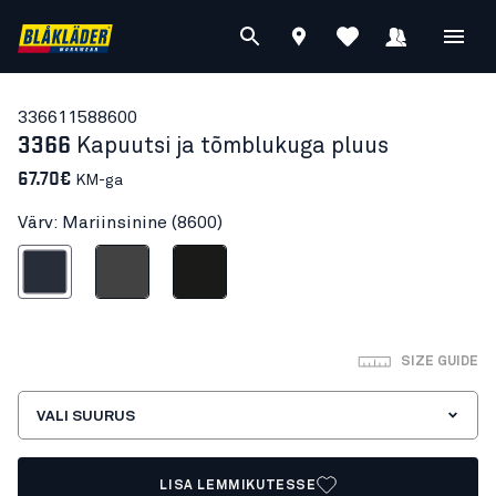
33661158
8600
3366
Kapuutsi ja tõmblukuga pluus
67.70€
KM-ga
Värv: Mariinsinine (8600)
Mariinsinine
Hall
Must
SIZE GUIDE
VALI SUURUS
LISA LEMMIKUTESSE