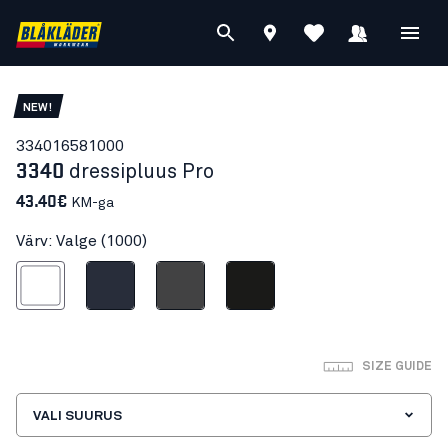
NEW!
33401658
1000
3340
dressipluus Pro
43.40€
KM-ga
Värv: Valge (1000)
Valge
Mariinsinine
Hall
Must
SIZE GUIDE
VALI SUURUS