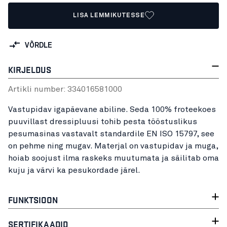
LISA LEMMIKUTESSE
VÕRDLE
KIRJELDUS
Artikli number:
33401658
1000
Vastupidav igapäevane abiline. Seda 100% froteekoes
puuvillast dressipluusi tohib pesta tööstuslikus
pesumasinas vastavalt standardile EN ISO 15797, see
on pehme ning mugav. Materjal on vastupidav ja muga,
hoiab soojust ilma raskeks muutumata ja säilitab oma
kuju ja värvi ka pesukordade järel.
FUNKTSIOON
SERTIFIKAADID