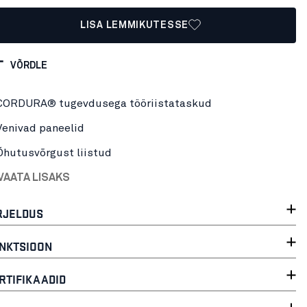
LISA LEMMIKUTESSE
VÕRDLE
CORDURA® tugevdusega tööriistataskud
Venivad paneelid
Õhutusvõrgust liistud
VAATA LISAKS
RJELDUS
NKTSIOON
RTIFIKAADID