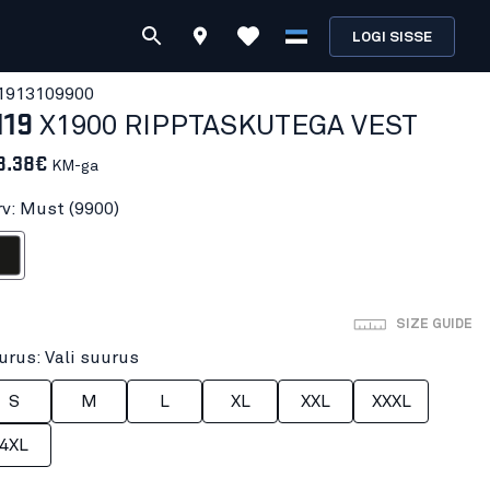
LOGI SISSE
191310
9900
119
X1900 RIPPTASKUTEGA VEST
8.38€
KM-ga
rv: Must (9900)
ust
SIZE GUIDE
urus: Vali suurus
S
M
L
XL
XXL
XXXL
4XL