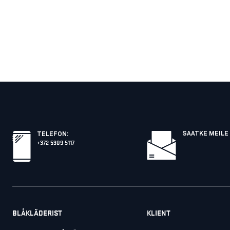
SAATKE MEILE 
TELEFON
:
+372 5309 5117
BLÅKLÄDERIST
KLIENT