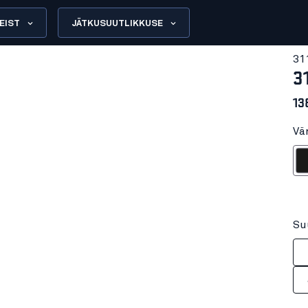
EIST
JÄTKUSUUTLIKKUSE
31
3
13
Vä
M
Su