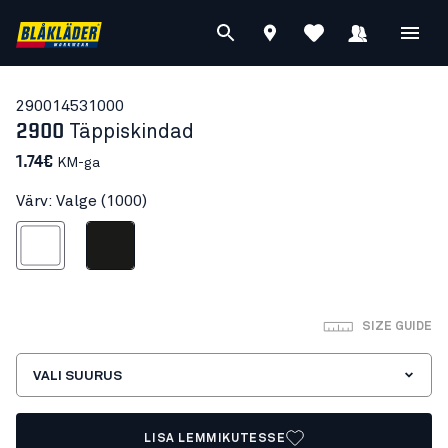
29001453
1000
2900
Täppiskindad
1.74€
KM-ga
Värv: Valge (1000)
Valge
Must
SIZE GUIDE
VALI SUURUS
LISA LEMMIKUTESSE