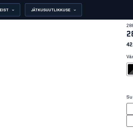
EIST
JÄTKUSUUTLIKKUSE
28
2
42
Vä
Must
Su