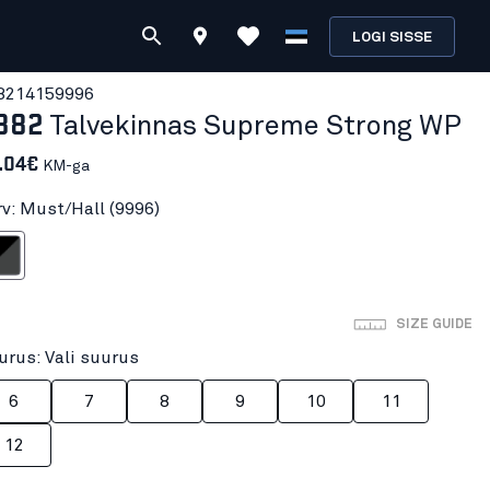
LOGI SISSE
821415
9996
882
Talvekinnas Supreme Strong WP
.04€
KM-ga
rv: Must/Hall (9996)
/Hall
SIZE GUIDE
urus: Vali suurus
6
7
8
9
10
11
12