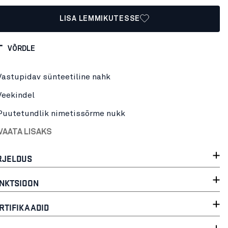
LISA LEMMIKUTESSE
VÕRDLE
Vastupidav sünteetiline nahk
Veekindel
Puutetundlik nimetissõrme nukk
VAATA LISAKS
RJELDUS
NKTSIOON
RTIFIKAADID