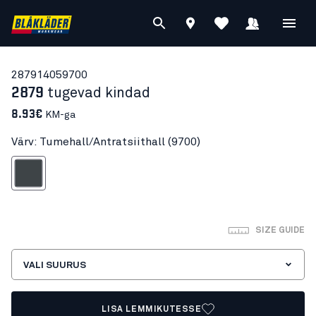
28791405
9700
2879
tugevad kindad
8.93€
KM-ga
Värv: Tumehall/Antratsiithall (9700)
all/Antratsiithall
SIZE GUIDE
VALI SUURUS
LISA LEMMIKUTESSE