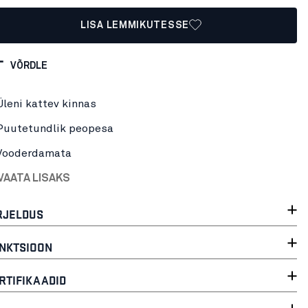
LISA LEMMIKUTESSE
VÕRDLE
Üleni kattev kinnas
Puutetundlik peopesa
Vooderdamata
VAATA LISAKS
RJELDUS
NKTSIOON
RTIFIKAADID