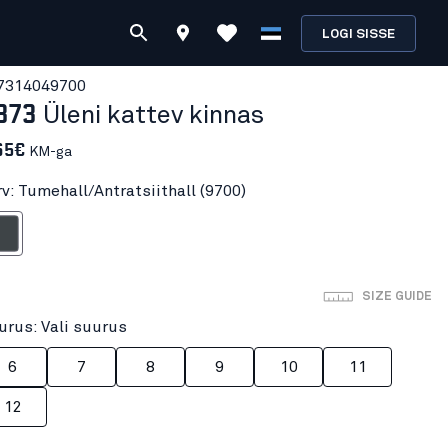
LOGI SISSE
731404
9700
873
Üleni kattev kinnas
65€
KM-ga
rv: Tumehall/Antratsiithall (9700)
tratsiithall
SIZE GUIDE
urus: Vali suurus
6
7
8
9
10
11
12