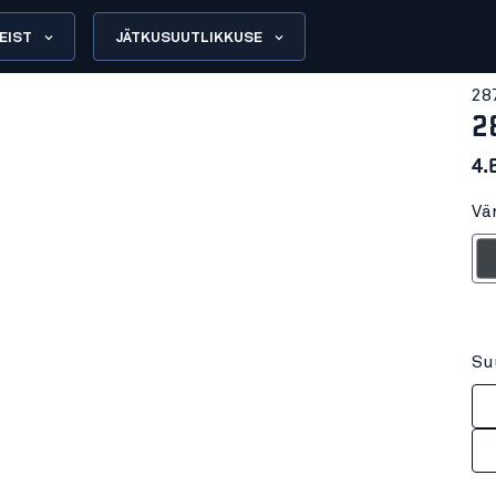
EIST
JÄTKUSUUTLIKKUSE
28
2
4.
Vä
Tumehall/An
Su