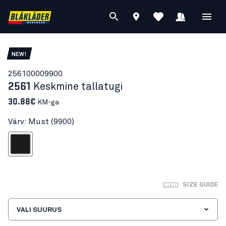
NEW!
25610000
9900
2561
Keskmine tallatugi
30.88€
KM-ga
Värv: Must (9900)
Must
SIZE GUIDE
VALI SUURUS