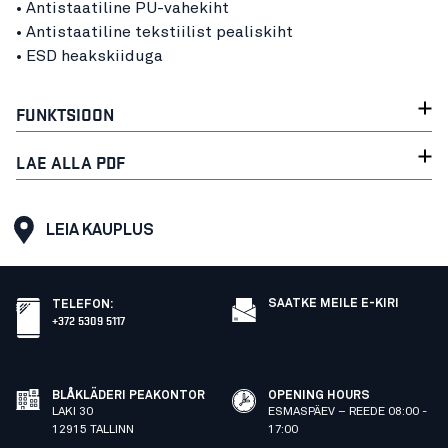
• Antistaatiline PU-vahekiht
• Antistaatiline tekstiilist pealiskiht
• ESD heakskiiduga
FUNKTSIOON
LAE ALLA PDF
LEIA KAUPLUS
SAATKE MEILE E-KIRI
TELEFON
:
+372 5309 5117
BLÅKLÄDERI PEAKONTOR
OPENING HOURS
LAKI 30
ESMASPÄEV – REEDE 08:00 -
12915 TALLINN
17:00