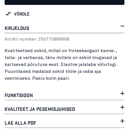
VÕRDLE
KIRJELDUS
Artikli number:
25071088
9998
Kvaliteetsed sokid, millel on froteekangast kanna-,
talla- ja varbaosa, tänu millele on sokid mugavad ja
kaitsevad põrutuse eest. Elastne jalalaba võlvitugi.
Puuvillased madalad sokid tööle ja vaba aja
veetmiseks. Pakis kolm paari.
FUNKTSIOON
KVALITEET JA PESEMISJUHISED
LAE ALLA PDF