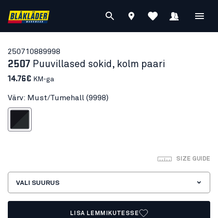
25071088
9998
2507
Puuvillased sokid, kolm paari
14.76€
KM-ga
Värv: Must/Tumehall (9998)
ust/Tumehall
SIZE GUIDE
VALI SUURUS
LISA LEMMIKUTESSE