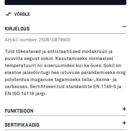
VÕRDLE
KIRJELDUS
Artikli number:
25051087
9900
Tuld tõkestavad ja antistaatilised modakrüüli ja
puuvilla segust sokid. Kasutamiseks normaalsel
temperatuuril nii siseruumides kui ka õues. Sokil on
elastne jalavõlvitugi hea istuvuse parandamiseks ning
polsterdus mugavuse tagamiseks talla-, kanna- ja
varbaosas. Sertifitseeritud standardite EN 1149-5 ja
EN ISO 14116 järgi.
FUNKTSIOON
SERTIFIKAADID