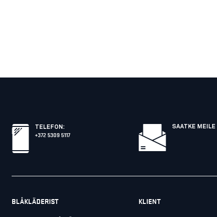
SAATKE MEILE 
TELEFON
:
+372 5309 5117
BLÅKLÄDERIST
KLIENT