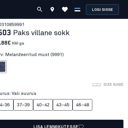
LOGI SISSE
031085
9991
503
Paks villane sokk
.88€
KM-ga
rv: Melanžeeritud must (9991)
ritud must
SIZE GUIDE
urus: Vali suurus
4-36
37–39
40–42
43–45
46–48
LISA LEMMIKUTESSE