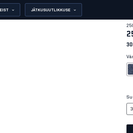
EIST
JÄTKUSUUTLIKKUSE
25
2
30
Vä
Melanžee
Su
3