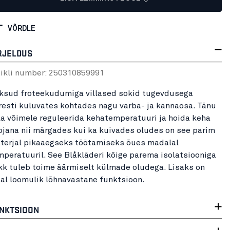
VÕRDLE
RJELDUS
tikli number:
25031085
9991
ksud froteekudumiga villased sokid tugevdusega
iresti kuluvates kohtades nagu varba- ja kannaosa. Tänu
lla võimele reguleerida kehatemperatuuri ja hoida keha
ojana nii märgades kui ka kuivades oludes on see parim
terjal pikaaegseks töötamiseks õues madalal
mperatuuril. See Blåkläderi kõige parema isolatsiooniga
kk tuleb toime äärmiselt külmade oludega. Lisaks on
llal loomulik lõhnavastane funktsioon.
NKTSIOON