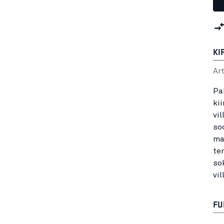
KI
Ar
Pa
ki
vi
so
ma
te
so
vi
FU