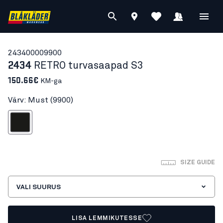
24340000
9900
2434
RETRO turvasaapad S3
150.66€
KM-ga
Värv: Must (9900)
Must
SIZE GUIDE
VALI SUURUS
LISA LEMMIKUTESSE