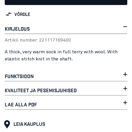
VÕRDLE
KIRJELDUS
Artikli number:
22111716
9400
A thick, very warm sock in full terry with wool. With
elastic stitch knit in the shaft.
FUNKTSIOON
KVALITEET JA PESEMISJUHISED
LAE ALLA PDF
LEIA KAUPLUS