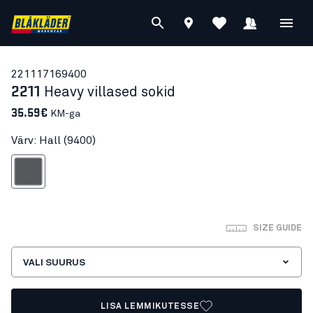
22111716
9400
2211
Heavy villased sokid
35.59€
KM-ga
Värv: Hall (9400)
Hall
SIZE GUIDE
VALI SUURUS
LISA LEMMIKUTESSE