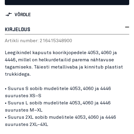
VÕRDLE
KIRJELDUS
Artikli number:
21641534
8900
Leegikindel kapuuts koorikjopedele 4053, 4060 ja
4446, millel on helkurdetailid parema nähtavuse
tagamiseks. Täiesti metallivaba ja kinnitub plastist
trukkidega.
• Suurus S sobib mudelitele 4053, 4060 ja 4446
suurustes XS–S
• Suurus L sobib mudelitele 4053, 4060 ja 4446
suurustes M–XL
• Suurus 2XL sobib mudelitele 4053, 4060 ja 4446
suurustes 2XL–4XL