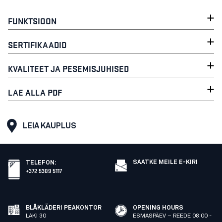
FUNKTSIOON
SERTIFIKAADID
KVALITEET JA PESEMISJUHISED
LAE ALLA PDF
LEIA KAUPLUS
SAATKE MEILE E-KIRI
TELEFON
:
+372 5309 5117
BLÅKLÄDERI PEAKONTOR
OPENING HOURS
LAKI 30
ESMASPÄEV – REEDE 08:00 -