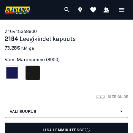
21641534
8900
2164
Leegikindel kapuuts
73.28€
KM-ga
Värv: Mariinsinine (8900)
Mariinsinine
Must
SIZE GUIDE
VALI SUURUS
LISA LEMMIKUTESSE