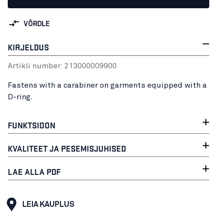
VÕRDLE
KIRJELDUS
Artikli number:
21300000
9900
Fastens with a carabiner on garments equipped with a
D-ring.
FUNKTSIOON
KVALITEET JA PESEMISJUHISED
LAE ALLA PDF
LEIA KAUPLUS