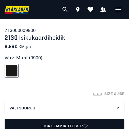
21300000
9900
2130
Isikukaardihoidik
8.56€
KM-ga
Värv: Must (9900)
Must
SIZE GUIDE
VALI SUURUS
LISA LEMMIKUTESSE