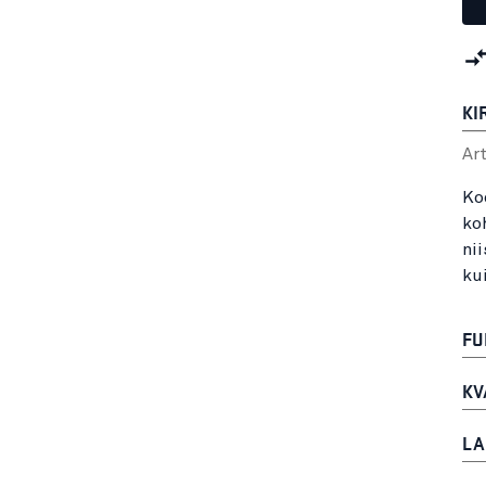
KI
Ar
Ko
ko
ni
kui
FU
KV
LA