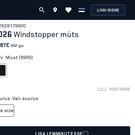
LOGI SISSE
262817
9900
026
Windstopper müts
.87€
KM-ga
rv: Must (9900)
ust
SIZE GUIDE
urus: Vali suurus
e size
LISA LEMMIKUTESSE