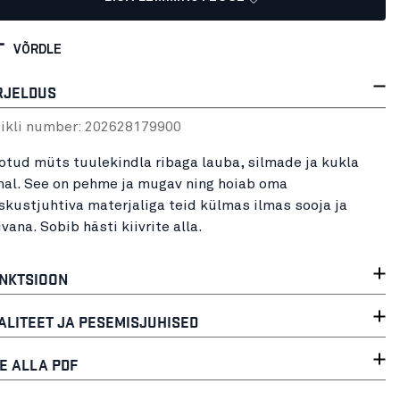
VÕRDLE
RJELDUS
tikli number:
20262817
9900
otud müts tuulekindla ribaga lauba, silmade ja kukla
hal. See on pehme ja mugav ning hoiab oma
iskustjuhtiva materjaliga teid külmas ilmas sooja ja
vana. Sobib hästi kiivrite alla.
NKTSIOON
ALITEET JA PESEMISJUHISED
E ALLA PDF