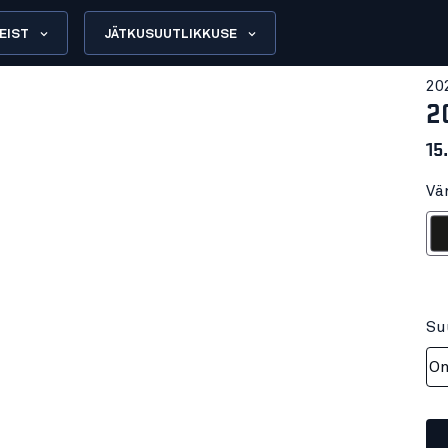
EIST
JÄTKUSUUTLIKKUSE
20
2
15
Vä
M
Su
On