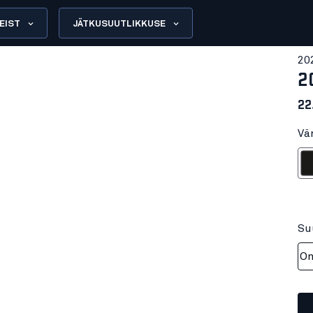
EIST
JÄTKUSUUTLIKKUSE
20
2
22
Vä
M
Su
On