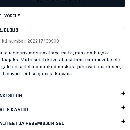
VÕRDLE
RJELDUS
tikli number:
20221743
9900
uke isoleeriv meriinovillane müts, mis sobib igaks
staajaks. Müts sobib kiivri alla ja tänu meriinovillasele
ngale on sellel loomulikud niiskust juhtivad omadused,
s hoiavad teid soojana ja kuivana.
NKTSIOON
RTIFIKAADID
ALITEET JA PESEMISJUHISED