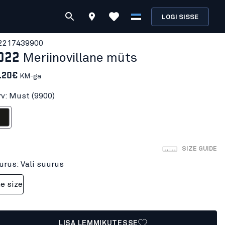
LOGI SISSE
221743
9900
022
Meriinovillane müts
.20€
KM-ga
rv: Must (9900)
ust
SIZE GUIDE
urus: Vali suurus
e size
LISA LEMMIKUTESSE