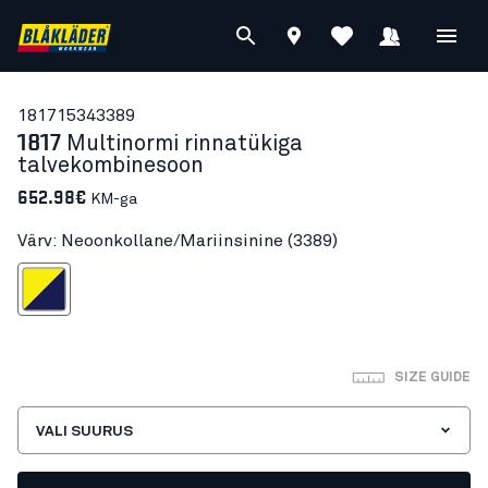
18171534
3389
1817
Multinormi rinnatükiga
talvekombinesoon
652.98€
KM-ga
Värv: Neoonkollane/Mariinsinine (3389)
ollane/Mariinsinine
SIZE GUIDE
VALI SUURUS