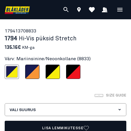
17941370
8833
1794
Hi-Vis püksid Stretch
135.16€
KM-ga
Värv: Mariinsinine/Neoonkollane (8833)
sinine/Neoonkollane
Mariinsinine/Neoonoranž
Must/Neoonkollane
Must/Neoonpunane
SIZE GUIDE
VALI SUURUS
LISA LEMMIKUTESSE