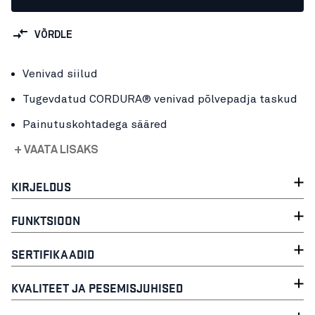
VÕRDLE
Venivad siilud
Tugevdatud CORDURA® venivad põlvepadja taskud
Painutuskohtadega sääred
+ VAATA LISAKS
KIRJELDUS
FUNKTSIOON
SERTIFIKAADID
KVALITEET JA PESEMISJUHISED