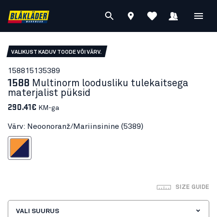
VALIKUST KADUV TOODE VÕI VÄRV.
15881513
5389
1588
Multinorm loodusliku tulekaitsega
materjalist püksid
290.41€
KM-ga
Värv: Neoonoranž/Mariinsinine (5389)
oranž/Mariinsinine
SIZE GUIDE
VALI SUURUS