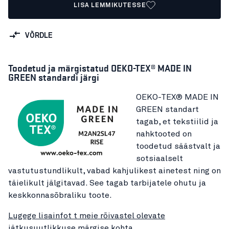
LISA LEMMIKUTESSE
VÕRDLE
Toodetud ja märgistatud OEKO-TEX® MADE IN
GREEN standardi järgi
OEKO-TEX® MADE IN
GREEN standart
tagab, et tekstiilid ja
nahktooted on
toodetud säästvalt ja
sotsiaalselt
vastutustundlikult, vabad kahjulikest ainetest ning on
täielikult jälgitavad. See tagab tarbijatele ohutu ja
keskkonnasõbraliku toote.
Lugege lisainfot t meie rõivastel olevate
jätkusuutlikkuse märgise kohta.