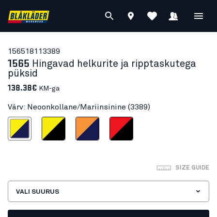
15651811
3389
1565
Hingavad helkurite ja ripptaskutega
püksid
138.38€
KM-ga
Värv: Neoonkollane/Mariinsinine (3389)
ollane/Mariinsinine
Neoonkollane/Must
Neoonoranž/Mariinsinine
Neoonpunane/Must
SIZE GUIDE
VALI SUURUS