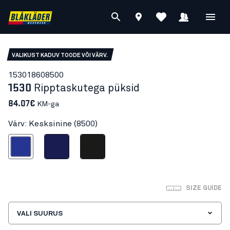
VALIKUST KADUV TOODE VÕI VÄRV.
15301860
8500
1530
Ripptaskutega püksid
84.07€
KM-ga
Värv: Kesksinine (8500)
Kesksinine
Mariinsinine
Must
SIZE GUIDE
VALI SUURUS